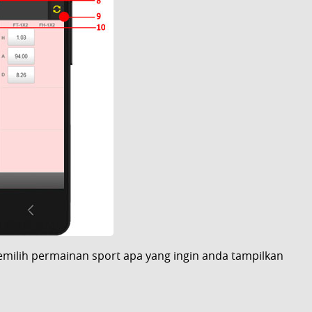
emilih permainan sport apa yang ingin anda tampilkan