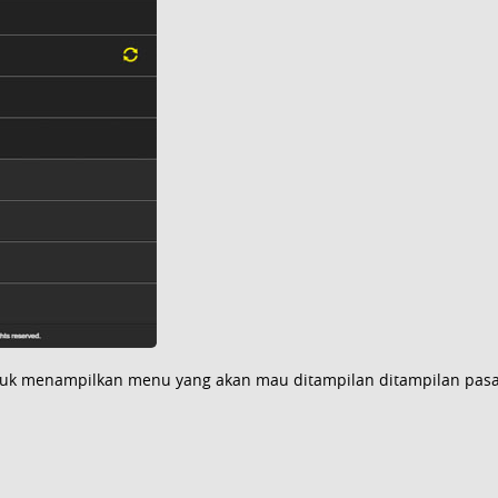
tuk menampilkan menu yang akan mau ditampilan ditampilan pas