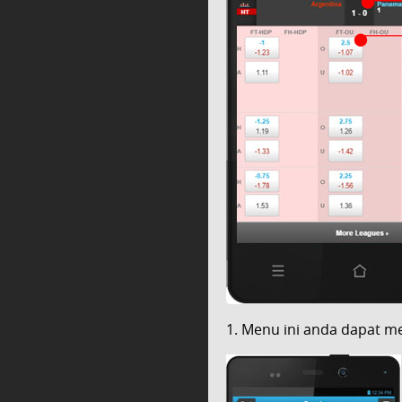
1. Menu ini anda dapat m