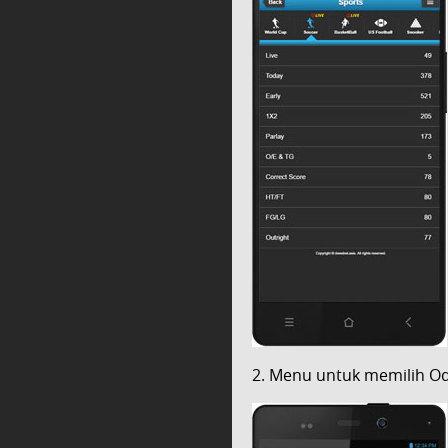
2. Menu untuk memilih O