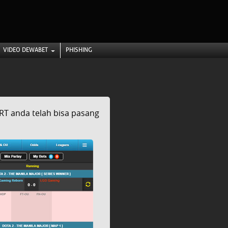
VIDEO DEWABET
PHISHING
T anda telah bisa pasang