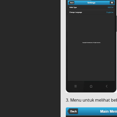
3. Menu untuk melihat 