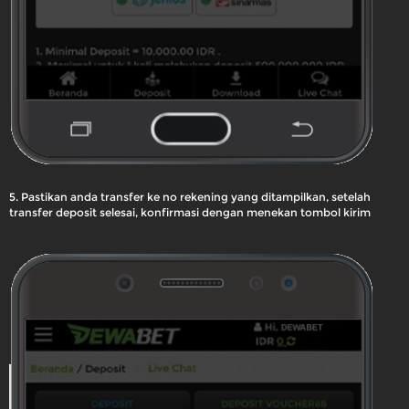
5. Pastikan anda transfer ke no rekening yang ditampilkan, setelah
transfer deposit selesai, konfirmasi dengan menekan tombol kirim