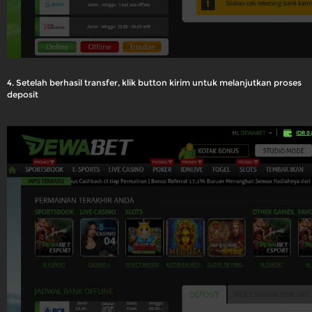
4. Setelah berhasil transfer, klik button kirim untuk melanjutkan proses
deposit