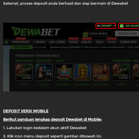
Selamat, proses deposit anda berhasil dan siap bermain di Dewabet
DEPOSIT VERSI MOBILE
Berikut panduan lengkap deposit Dewabet di Mobile:
1. Lakukan login kedalam akun aktif Dewabet
2. Klik icon menu deposit seperti gambar dibawah ini.