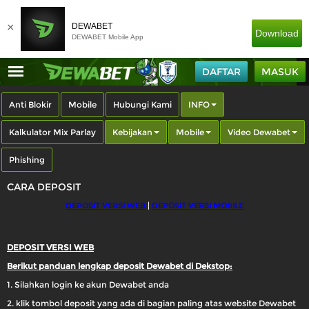
×
DEWABET
Download
DEWABET Mobile App
DAFTAR
MASUK
Anti Blokir
Mobile
Hubungi Kami
INFO
Kalkulator Mix Parlay
Kebijakan
Mobile
Video Dewabet
Phishing
CARA DEPOSIT
|
DEPOSIT VERSI WEB
DEPOSIT VERSI MOBILE
DEPOSIT VERSI WEB
Berikut panduan lengkap deposit Dewabet di Dekstop:
1. Silahkan login ke akun Dewabet anda
2. klik tombol deposit yang ada di bagian paling atas website Dewabet