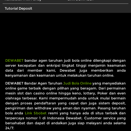
Tutorial Deposit
DEWABET
bandar agen taruhan judi bola online dilengkapi dengan
server kecepatan dan enkripsi tingkat tinggi menjamin keamanan
data dari member kami, Dewabet juga memberikan anda
kenyamanan dan keamanan untuk melakukan taruhan online.
DEWABET Bandar Agen Taruhan
Judi Bola Online
yang menyediakan
online game terbaik dengan pilihan yang beragam. Dari permainan
mesin slot dan casino online hingga keno, lottery, Poker dan even
olahraga terbesar. Kami mempermudah anda untuk mulai bermain
dengan proses pendaftaran yang cepat dan juga sistem deposit,
pengiriman dan withdraw yang aman dan nyaman. Pasang taruhan
bola anda
Link Sbobet
resmi yang hanya ada di situs terbaik dan
terpercaya nomor 1 di Indonesia Dewabet. Customer service yang
bersahabat dan dapat di andalkan juga siap melayani anda selama
24/7.