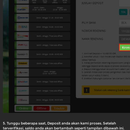
5. Tunggu beberapa saat, Deposit anda akan kami proses. Setelah
terverifikasi, saldo anda akan bertambah seperti tampilan dibawah ini.