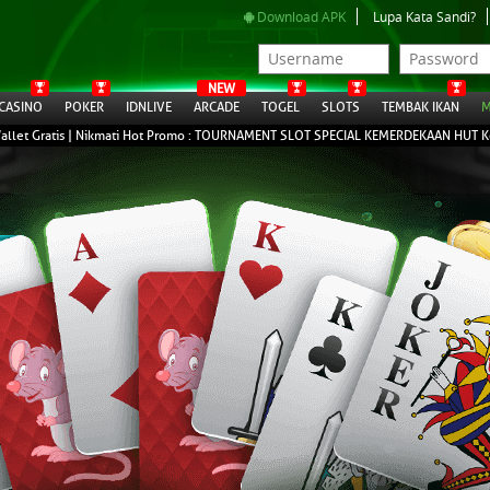
Download APK
Lupa Kata Sandi?
NEW
 CASINO
POKER
IDNLIVE
ARCADE
TOGEL
SLOTS
TEMBAK IKAN
M
Gratis | Nikmati Hot Promo : TOURNAMENT SLOT SPECIAL KEMERDEKAAN HUT Ke 81 | 