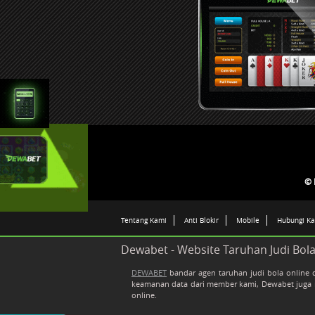
© 
Tentang Kami
Anti Blokir
Mobile
Hubungi K
Dewabet - Website Taruhan Judi Bol
DEWABET
bandar agen taruhan judi bola online d
keamanan data dari member kami, Dewabet jug
online.